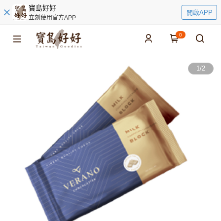
寶島好好
開啟APP
立刻使用官方APP
0
1
/
2