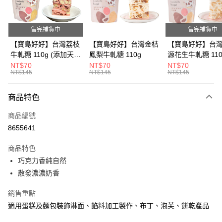
Apple Pay
街口支付
售完補貨中
售完補貨中
悠遊付
【寶島好好】台灣荔枝
【寶島好好】台灣金桔
【寶島好好】台
牛軋糖 110g (添加天然
鳳梨牛軋糖 110g
源花生牛軋糖 110
Google Pay
草莓粉)
NT$70
NT$70
NT$70
NT$145
NT$145
NT$145
全盈+PAY
ATM付款
商品特色
商品編號
運送方式
8655641
全家付款取貨
商品特色
每筆NT$80，滿NT$600(含以上)免運費
巧克力香純自然
付款後全家取貨
散發濃濃奶香
每筆NT$80，滿NT$600(含以上)免運費
銷售重點
7-11付款取貨
適用蛋糕及麵包裝飾淋面、餡料加工製作、布丁、泡芙、餅乾產品
每筆NT$80，滿NT$600(含以上)免運費