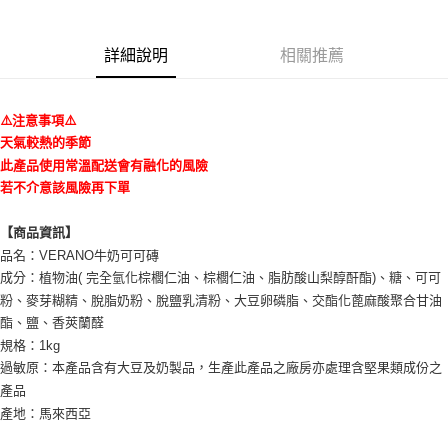
付款後7-11取貨
每筆NT$80，滿NT$600(含以上)免運費
詳細說明
相關推薦
宅配
每筆NT$180，滿NT$1,600(含以上)免運費
⚠️注意事項⚠️
天氣較熱的季節
此產品使用常溫配送會有融化的風險
若不介意該風險再下單
【商品資訊】
品名：VERANO牛奶可可磚
成分：植物油( 完全氫化棕櫚仁油、棕櫚仁油、脂肪酸山梨醇酐酯)、糖、可可
粉、麥芽糊精、脫脂奶粉、脫鹽乳清粉、大豆卵磷脂、交酯化蓖麻酸聚合甘油
酯、鹽、香莢蘭醛
規格：1kg
過敏原：本產品含有大豆及奶製品，生產此產品之廠房亦處理含堅果類成份之
產品
產地：馬來西亞