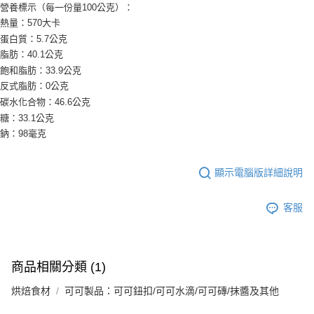
營養標示（每一份量100公克）：
熱量：570大卡
蛋白質：5.7公克
脂肪：40.1公克
飽和脂肪：33.9公克
反式脂肪：0公克
碳水化合物：46.6公克
糖：33.1公克
鈉：98毫克
顯示電腦版詳細說明
客服
商品相關分類 (1)
烘焙食材
可可製品：可可鈕扣/可可水滴/可可磚/抹醬及其他