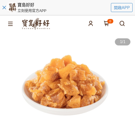
寶島好好
開啟APP
立刻使用官方APP
0
1
/
1