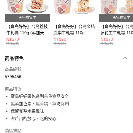
Apple Pay
街口支付
售完補貨中
售完補貨中
悠遊付
【寶島好好】台灣荔枝
【寶島好好】台灣金桔
【寶島好好】台
牛軋糖 110g (添加天然
鳳梨牛軋糖 110g
源花生牛軋糖 110
Google Pay
草莓粉)
NT$70
NT$70
NT$70
NT$145
NT$145
NT$145
全盈+PAY
ATM付款
商品特色
商品編號
運送方式
5795456
全家付款取貨
商品特色
每筆NT$80，滿NT$600(含以上)免運費
寶島好好果乾系列首重食品安全
付款後全家取貨
無添加色素、無香精、無防腐劑
每筆NT$80，滿NT$600(含以上)免運費
保留完整水果風味
客戶用的放心、吃的安心
7-11付款取貨
每筆NT$80，滿NT$600(含以上)免運費
銷售重點