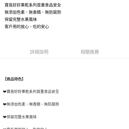
付款後7-11取貨
寶島好好果乾系列首重食品安全
無添加色素、無香精、無防腐劑
每筆NT$80，滿NT$600(含以上)免運費
保留完整水果風味
宅配
客戶用的放心、吃的安心
每筆NT$180，滿NT$1,600(含以上)免運費
詳細說明
相關推薦
【商品特色】
❤️寶島好好果乾系列首重食品安全
❤️無添加色素、無香精、無防腐劑
❤️保留完整水果風味