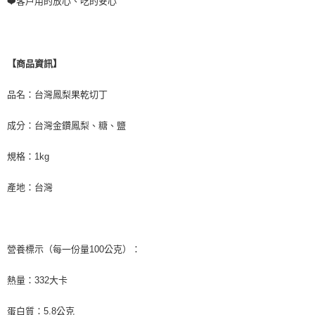
❤️客戶用的放心、吃的安心
【商品資訊】
品名：台灣鳳梨果乾切丁
成分：台灣金鑽鳳梨、糖、鹽
規格：1kg
產地：台灣
營養標示（每一份量100公克）：
熱量：332大卡
蛋白質：5.8公克