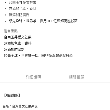
街口支付
台南玉井愛文芒果
無添加色素、香料
悠遊付
無添加防腐劑
Google Pay
領先全球，世界唯一採用HPP低溫超高壓殺菌
全盈+PAY
銷售重點
台南玉井愛文芒果
ATM付款
無添加色素、香料
無添加防腐劑
運送方式
領先全球，世界唯一採用HPP低溫超高壓殺菌
冷凍宅配
每筆NT$200，滿NT$2,000(含以上)免運費
詳細說明
相關推薦
【商品資訊】
品名：台灣愛文芒果果泥