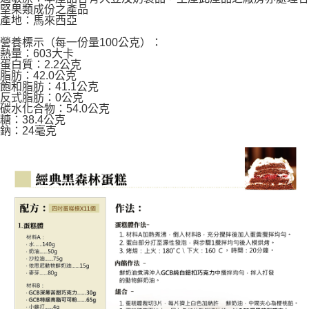
堅果類成份之產品
產地：馬來西亞
營養標示（每一份量100公克）：
熱量：603大卡
蛋白質：2.2公克
脂肪：42.0公克
飽和脂肪：41.1公克
反式脂肪：0公克
碳水化合物：54.0公克
糖：38.4公克
鈉：24毫克