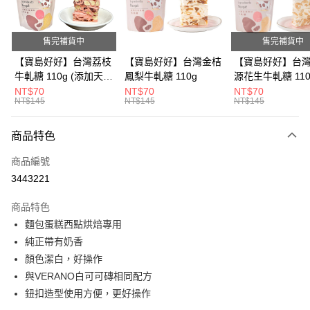
街口支付
悠遊付
售完補貨中
售完補貨中
Google Pay
【寶島好好】台灣荔枝
【寶島好好】台灣金桔
【寶島好好】台
牛軋糖 110g (添加天然
鳳梨牛軋糖 110g
源花生牛軋糖 110
全盈+PAY
草莓粉)
NT$70
NT$70
NT$70
NT$145
NT$145
NT$145
ATM付款
商品特色
運送方式
商品編號
宅配
3443221
每筆NT$180，滿NT$1,600(含以上)免運費
商品特色
麵包蛋糕西點烘焙專用
純正帶有奶香
顏色潔白，好操作
與VERANO白可可磚相同配方
鈕扣造型使用方便，更好操作