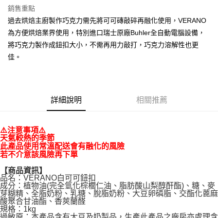
銷售重點
過去烘焙主廚製作巧克力需先將可可磚敲碎再融化使用，VERANO
為方便烘焙業界使用，特別進口瑞士原廠Buhler全自動電腦設備，
將巧克力製作成鈕扣大小，不需再用力敲打，巧克力溶解性也更
佳。
詳細說明
相關推薦
⚠️注意事項⚠️
天氣較熱的季節
此產品使用常溫配送會有融化的風險
若不介意該風險再下單
【商品資訊】
品名：VERANO白可可鈕扣
成分：植物油(完全氫化棕櫚仁油、脂肪酸山梨醇酐酯)、糖、麥
芽糊精、全脂奶粉、乳糖、脫脂奶粉、大豆卵磷脂、交酯化蓖麻
酸聚合甘油酯、香莢蘭醛
規格：1kg
過敏原：本產品含有大豆及奶製品，生產此產品之廠房亦處理含