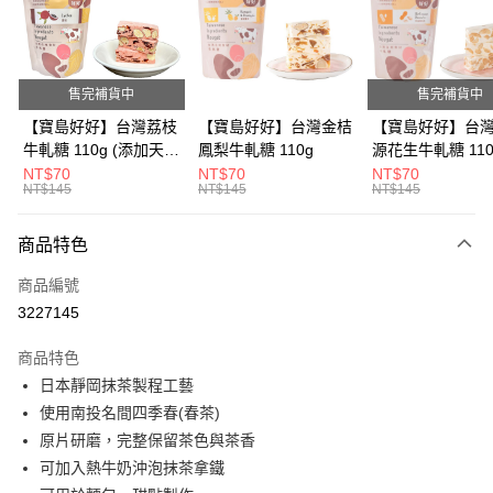
街口支付
悠遊付
售完補貨中
售完補貨中
Google Pay
【寶島好好】台灣荔枝
【寶島好好】台灣金桔
【寶島好好】台
牛軋糖 110g (添加天然
鳳梨牛軋糖 110g
源花生牛軋糖 110
全盈+PAY
草莓粉)
NT$70
NT$70
NT$70
NT$145
NT$145
NT$145
ATM付款
商品特色
運送方式
商品編號
宅配
3227145
每筆NT$180，滿NT$1,600(含以上)免運費
商品特色
日本靜岡抹茶製程工藝
使用南投名間四季春(春茶)
原片研磨，完整保留茶色與茶香
可加入熱牛奶沖泡抹茶拿鐵