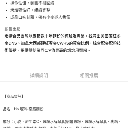
街口支付
操作性佳，麵團不易回縮
烤焙彈性好，組織完整
悠遊付
成品口味甘甜，帶有小麥迷人香氣
Google Pay
銷售重點
全盈+PAY
宏捷食品團隊以累積數十年麵粉的經驗及專業，找尋出美國硬紅冬
麥DNS、加拿大西部硬紅春麥CWRS的黃金比例，綜合配麥配粉技
ATM付款
術優點，提供烘焙業界C/P值最高的烘焙用麵粉。
運送方式
宅配
每筆NT$180，滿NT$1,600(含以上)免運費
詳細說明
相關推薦
麵粉宅配
免運費
【商品資訊】
品名：H&J野牛高筋麵粉
成分：小麥、維生素C、澱粉水解酵素(樹薯澱粉、澱粉水解酵素、糊精、