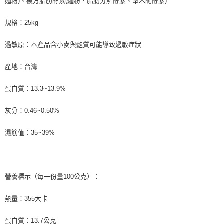
麵粉)、複方脂肪酵素(麵粉、脂肪分解酵素、聚木醣酵素)
規格：25kg
過敏原：本產品含小麥與麩質可能導致過敏症狀
產地：台灣
蛋白質：13.3~13.9%
灰分：0.46~0.50%
濕筋值：35~39%
營養標示（每一份量100公克）：
熱量：355大卡
蛋白質：13.7公克