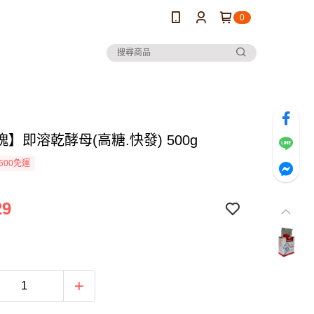
0
】即溶乾酵母(高糖.快發) 500g
600免運
29