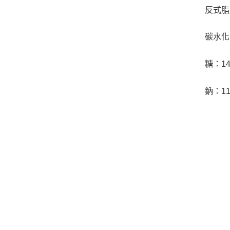
反式脂
碳水化
糖：1
鈉：1