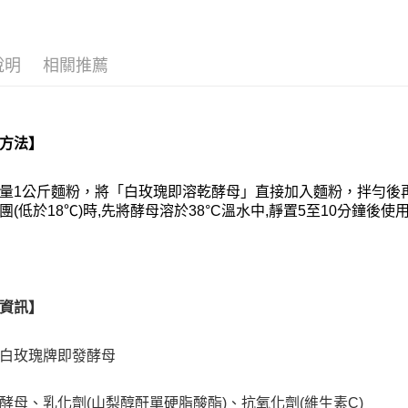
說明
相關推薦
方法】
量
1
公斤麵粉，將「白玫瑰即溶乾酵母」直接加入麵粉，拌勻後
團
(
低於
18
℃
)
時
,
先將酵母溶於
38°C
溫水中
,
靜置
5
至
10
分鐘後使
資訊】
白玫瑰牌即發酵母
酵母、乳化劑(山梨醇酐單硬脂酸酯)、抗氧化劑(維生素C)