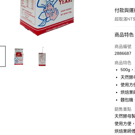
付款與運
超取滿NT$
付款方式
商品特色
信用卡一
商品編號
2886687
超商取貨
商品特色
LINE Pay
500g
天然酵
Apple Pay
使用方
街口支付
烘焙業
麵包機
悠遊付
銷售重點
Google Pa
天然酵母
全盈+PAY
使用方便
烘焙業師
ATM付款