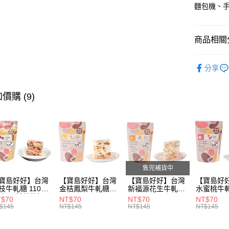
麵包機、
運送方式
商品相關分
全家付款
烘焙食材
每筆NT$8
分享
付款後全
價購 (9)
每筆NT$8
7-11付款
每筆NT$8
付款後7-1
每筆NT$8
售完補貨中
寶島好好】台灣
【寶島好好】台灣
【寶島好好】台灣
【寶島好
宅配
枝牛軋糖 110g
金桔鳳梨牛軋糖
新福源花生牛軋糖
水蜜桃牛
每筆NT$1
添加天然草莓粉)
110g
110g
110g
T$70
NT$70
NT$70
NT$70
$145
NT$145
NT$145
NT$145