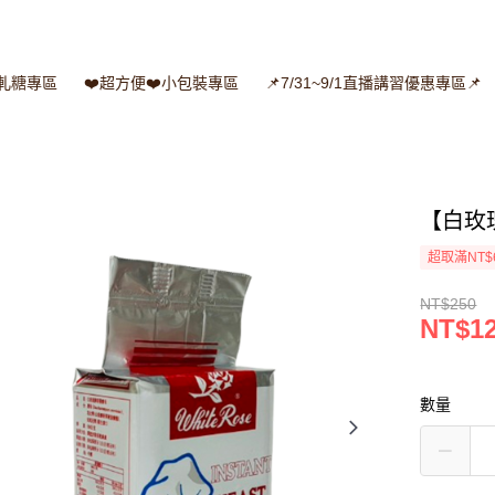
牛軋糖專區
❤️超方便❤️小包裝專區
📌7/31~9/1直播講習優惠專區📌
【白玫瑰
超取滿NT$
NT$250
NT$1
數量