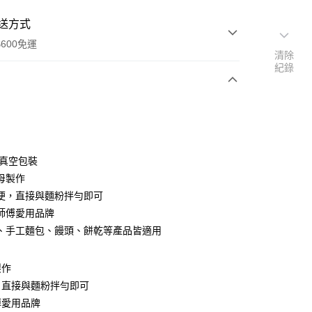
送方式
600免運
清除
紀錄
次付款
付款
，真空包裝
母製作
便，直接與麵粉拌勻即可
師傅愛用品牌
、手工麵包、饅頭、餅乾等產品皆適用
y
製作
，直接與麵粉拌勻即可
傅愛用品牌