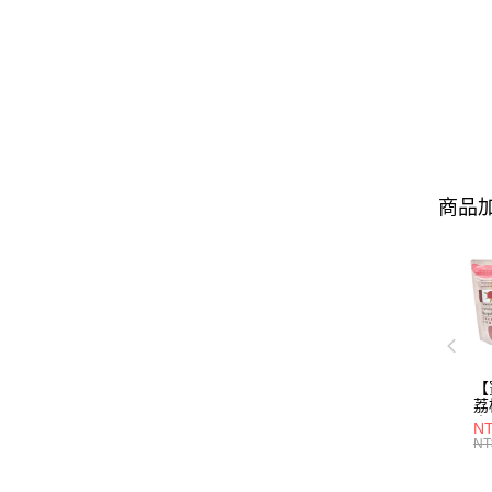
商品加
【
荔
(
N
NT