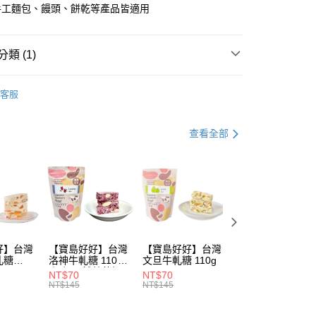
手工麵包、饅頭、餅乾等產品皆適用
類 (1)
取貨
其他輔料：酵母/其他食材
0，滿NT$600(含以上)免運費
客服
家取貨
查看全部
0，滿NT$600(含以上)免運費
取貨
0，滿NT$600(含以上)免運費
1取貨
0，滿NT$600(含以上)免運費
好】台灣
【寶島好好】台灣
【寶島好好】台灣
【寶島好好】經典
軋糖
洛神牛軋糖 110g
文旦牛軋糖 110g
原味杏仁牛軋糖
80，滿NT$1,600(含以上)免運費
(添加天然藍莓粉)
110g
NT$70
NT$70
NT$70
NT$145
NT$145
NT$145