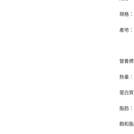
規格：5
產地：
營養標
熱量：
蛋白質
脂肪：
飽和脂