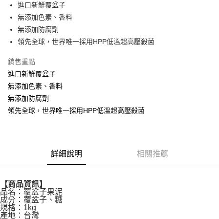
街口支付
進口新鮮覆盆子
無添加色素、香料
悠遊付
無添加防腐劑
Google Pay
領先全球，世界唯一採用HPP低溫超高壓殺菌
全盈+PAY
銷售重點
進口新鮮覆盆子
ATM付款
無添加色素、香料
無添加防腐劑
運送方式
領先全球，世界唯一採用HPP低溫超高壓殺菌
冷凍宅配
每筆NT$200，滿NT$2,000(含以上)免運費
詳細說明
相關推薦
【商品資訊】
品名：覆盆子果泥
成分：覆盆子、糖
規格：1kg
產地：台灣