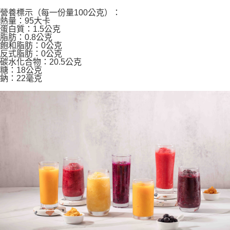
營養標示（每一份量100公克）：
熱量：95大卡
蛋白質：1.5公克
脂肪：0.8公克
飽和脂肪：0公克
反式脂肪：0公克
碳水化合物：20.5公克
糖：18公克
鈉：22毫克