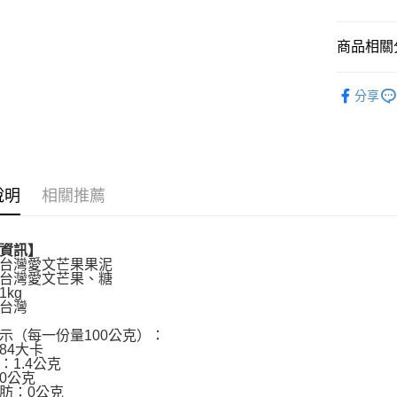
運送方式
商品相關分
冷凍宅配
每筆NT$2
烘焙食材
分享
說明
相關推薦
資訊】
台灣愛文芒果果泥
台灣愛文芒果、糖
1kg
台灣
示（每一份量100公克）：
84大卡
：1.4公克
0公克
肪：0公克