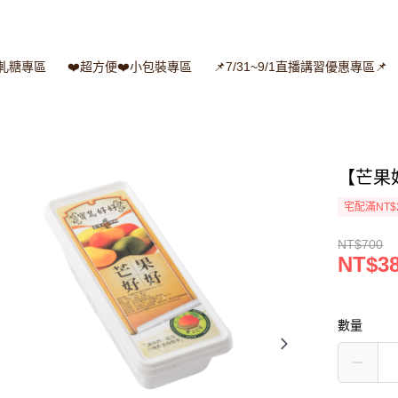
牛軋糖專區
❤️超方便❤️小包裝專區
📌7/31~9/1直播講習優惠專區📌
【芒果好
宅配滿NT$
NT$700
NT$3
數量