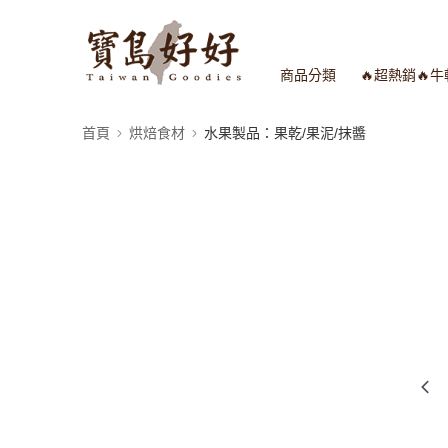
商品分類
🔥超熱銷🔥
首頁
烘焙食材
水果製品：果乾/果泥/抹醬