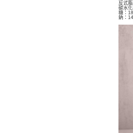
反式脂
碳水化
糖：18
鈉：1