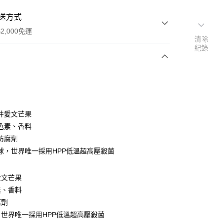
送方式
2,000免運
清除
紀錄
次付款
井愛文芒果
色素、香料
防腐劑
球，世界唯一採用HPP低溫超高壓殺菌
y
愛文芒果
素、香料
腐劑
世界唯一採用HPP低溫超高壓殺菌