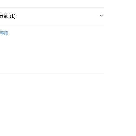
類 (1)
00，滿NT$2,000(含以上)免運費
水果製品：果乾/果泥/抹醬
客服