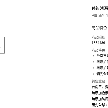
付款與運
宅配滿NT$
付款方式
商品特色
信用卡一
商品編號
1854486
LINE Pay
商品特色
Apple Pay
台南玉
無添加
街口支付
無添加
悠遊付
領先全
Google Pa
銷售重點
台南玉井
全盈+PAY
無添加色
ATM付款
無添加防
領先全球，