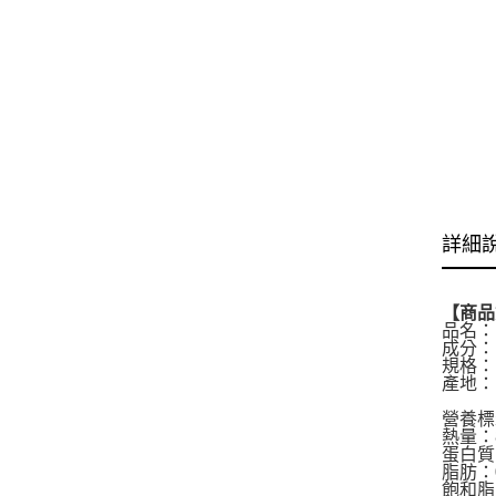
詳細
【商品
品名：
成分：
規格：
產地：
營養標
熱量：
蛋白質
脂肪：
飽和脂