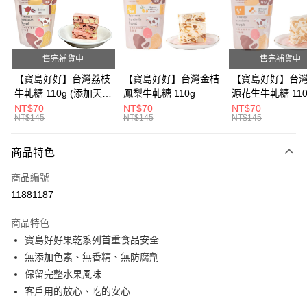
Apple Pay
街口支付
售完補貨中
售完補貨中
悠遊付
【寶島好好】台灣荔枝
【寶島好好】台灣金桔
【寶島好好】台
牛軋糖 110g (添加天然
鳳梨牛軋糖 110g
源花生牛軋糖 110
Google Pay
草莓粉)
NT$70
NT$70
NT$70
NT$145
NT$145
NT$145
全盈+PAY
ATM付款
商品特色
商品編號
運送方式
11881187
全家付款取貨
商品特色
每筆NT$80，滿NT$600(含以上)免運費
寶島好好果乾系列首重食品安全
付款後全家取貨
無添加色素、無香精、無防腐劑
每筆NT$80，滿NT$600(含以上)免運費
保留完整水果風味
客戶用的放心、吃的安心
7-11付款取貨