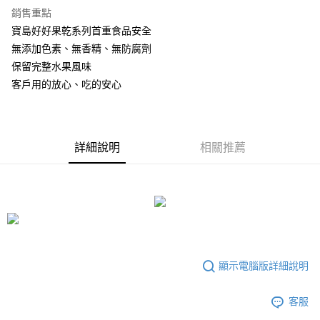
每筆NT$80，滿NT$600(含以上)免運費
銷售重點
付款後7-11取貨
寶島好好果乾系列首重食品安全
無添加色素、無香精、無防腐劑
每筆NT$80，滿NT$600(含以上)免運費
保留完整水果風味
宅配
客戶用的放心、吃的安心
每筆NT$180，滿NT$1,600(含以上)免運費
詳細說明
相關推薦
顯示電腦版詳細說明
客服