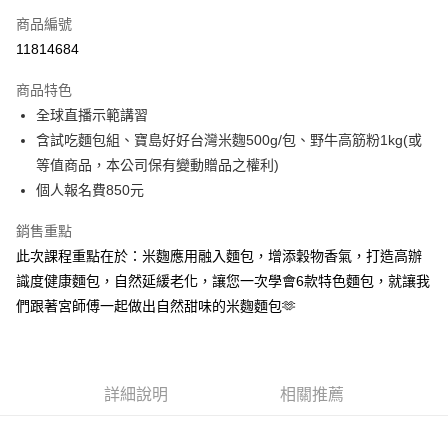
商品編號
LINE Pay
11814684
Apple Pay
商品特色
街口支付
全球直播示範講習
含試吃麵包組、寶島好好台灣米麴500g/包、野牛高筋粉1kg(或
悠遊付
等值商品，本公司保有變動贈品之權利)
Google Pay
個人報名費850元
全盈+PAY
銷售重點
此次課程重點在於：米麴應用融入麵包，增添穀物香氣，打造高辦
ATM付款
識度健康麵包，自然延緩老化，讓您一次學會6款特色麵包，就讓我
們跟著宮師傅一起做出自然甜味的米麴麵包🫶
運送方式
冷凍宅配
每筆NT$200，滿NT$2,000(含以上)免運費
詳細說明
相關推薦
冷凍宅配免運
免運費