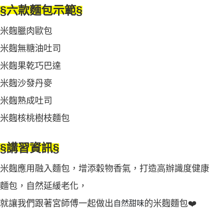
§六
款麵包示範
§
米麴臘肉歐包
米麴無糖油吐司
米麴果乾巧巴達
米麴沙發丹麥
米麴熟成吐司
米麴核桃樹枝麵包
§講習資訊
§
米麴應用融入麵包，增添穀物香氣，打造高辦識度健康
麵包，自然延緩老化，
就讓我們跟著宮師傅一起做出
的
米麴
麵包
❤️
自然甜味