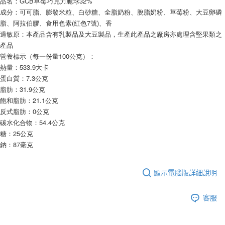
品名：GCB草莓巧克力脆球32%
成分：可可脂、膨發米粒、白砂糖、全脂奶粉、脫脂奶粉、草莓粉、大豆卵磷
脂、阿拉伯膠、食用色素(紅色7號)、香
過敏原：本產品含有乳製品及大豆製品，生產此產品之廠房亦處理含堅果類之
產品
營養標示（每一份量100公克）：
熱量：533.9大卡
蛋白質：7.3公克
脂肪：31.9公克
飽和脂肪：21.1公克
反式脂肪：0公克
碳水化合物：54.4公克
糖：25公克
鈉：87毫克
顯示電腦版詳細說明
客服