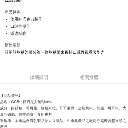
11093684
Apple Pay
商品特色
街口支付
使用純巧克力製作
口融性極佳
悠遊付
香濃酥脆
Google Pay
銷售重點
全盈+PAY
可用於甜點外層裝飾，為甜點帶來獨特口感與視覺吸引力
ATM付款
運送方式
詳細說明
相關推薦
冷藏宅配
每筆NT$200，滿NT$2,000(含以上)免運費
【商品資訊】
品名：GCB牛奶巧克力脆球38%
成分：白砂糖、可可脂、膨發米粒、可可液塊、全脂奶粉、乳糖、可可粉、大
豆卵磷脂、阿拉伯膠、食用香料
過敏原：本產品含有乳製品及大豆製品，生產此產品之廠房亦處理含堅果類之
產品