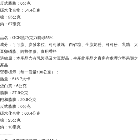
反式脂肪：0公克
碳水化合物：54.4公克
糖：25公克
鈉：87毫克
----------
品名：GCB黑巧克力脆球55%
成分：可可脂、膨發米粒、可可液塊、白砂糖、全脂奶粉、可可粉、乳糖、大
豆卵磷脂、阿拉伯膠、食用香料
過敏原：本產品含有乳製品及大豆製品，生產此產品之廠房亦處理含堅果類之
產品
營養標示（每一份量100公克）：
熱量：516.7大卡
蛋白質：6公克
脂肪：27.9公克
飽和脂肪：20.8公克
反式脂肪：0公克
碳水化合物：60.4公克
糖：25公克
鈉：10毫克
----------